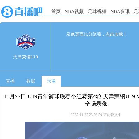
首页
NBA视频
足球视频
NBA资讯
足
71
72
完赛
录像页面比分隐藏，点击加载！
1st
2nd
3rd
4th
天津荣钢U19
0
0
0
0
天津荣钢U19
辽宁沈阳三生U19
0
0
0
0
直播
数据
录像
11月27日 U19青年篮球联赛小组赛第4轮 天津荣钢U19 
全场录像
2025-11-27 23:52:50
评论载入中