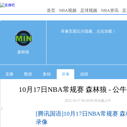
首页
NBA视频
足球视频
NBA资讯
足
120
126
完赛
录像页面比分隐藏，点击加载！
1st
2nd
3rd
4th
森林狼
31
23
35
31
森林狼
公牛
26
34
26
40
直播
数据
集锦
录像
战报
10月17日NBA常规赛 森林狼 - 公
2025-10-17 09:28:09
评论载入中
[腾讯国语]10月17日NBA常规赛 森
录像