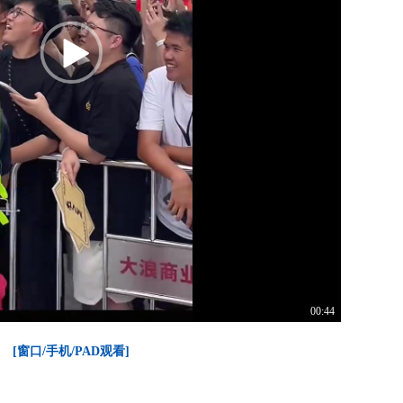
00:44
[窗口/手机/PAD观看]