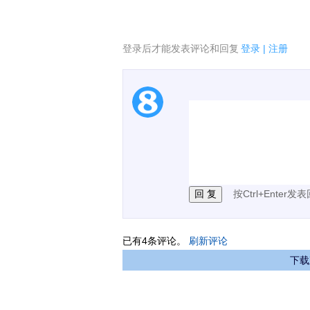
登录后才能发表评论和回复
登录
|
注册
1.电脑端新用户可以发
2.发言请遵守国家法律法
3.禁止发布任何宣传、
按Ctrl+Enter发
已有
4
条评论。
刷新评论
下载