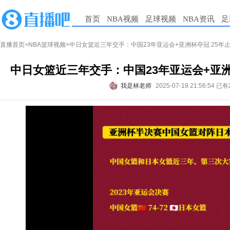
首页
NBA视频
足球视频
NBA资讯
足
直播首页
>
NBA篮球视频
>中日女篮近三年交手：中国23年亚运会+亚洲杯夺冠 25年
中日女篮近三年交手：中国23年亚运会+亚洲
我是林老师
2025-07-19 21:56:54
已有