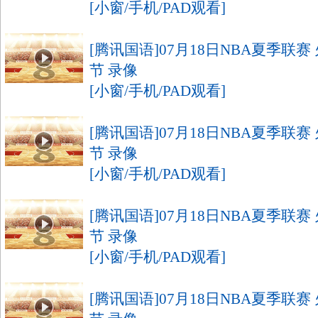
[小窗/手机/PAD观看]
[腾讯国语]07月18日NBA夏季联赛 
节 录像
[小窗/手机/PAD观看]
[腾讯国语]07月18日NBA夏季联赛 
节 录像
[小窗/手机/PAD观看]
[腾讯国语]07月18日NBA夏季联赛 
节 录像
[小窗/手机/PAD观看]
[腾讯国语]07月18日NBA夏季联赛 