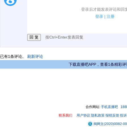
1.电脑端新用户可以发表评论了！
登录后才能发表评论和回
2.发言请遵守国家法律法规.
登录
|
注册
3.禁止发布任何宣传、广告、侮辱攻击他人、刷屏等信
按Ctrl+Enter发表回复
已有
1
条评论。
刷新评论
下载直播吧APP，查看1条精彩评
合作网站:
手机直播吧
18
联系我们
用户协议
隐私政策
报错反馈
投诉
闽网文(2020)0082-0