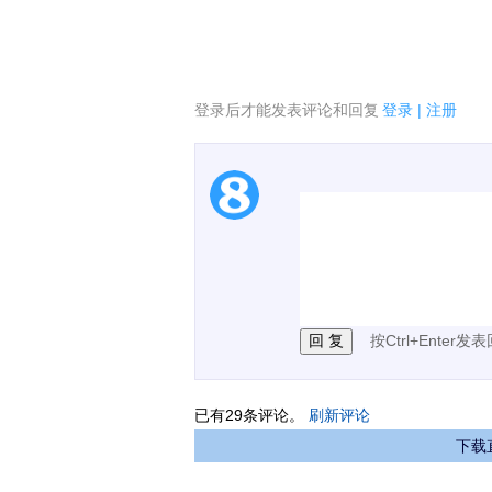
登录后才能发表评论和回复
登录
|
注册
1.电脑端新用户可以发
2.发言请遵守国家法律法
3.禁止发布任何宣传、
按Ctrl+Enter发
已有
29
条评论。
刷新评论
下载