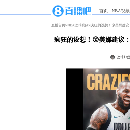
首页
NBA视频
直播首页
>
NBA篮球视频
>疯狂的设想！😲美媒建
疯狂的设想！😲美媒建议
篮球那