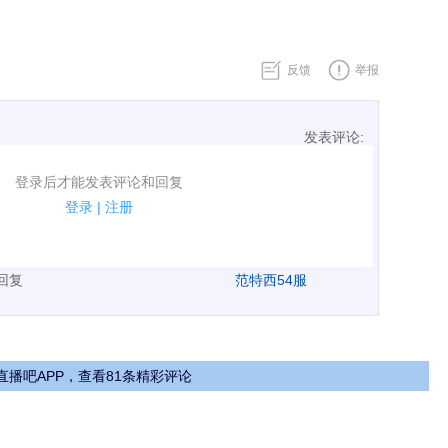
反馈
举报
发表评论:
表评论了！
登录后才能发表评论和回复
规.
登录
|
注册
广告、侮辱攻击他人、刷屏等信息.
表回复
范特西54服
直播吧APP，查看81条精彩评论