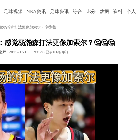
足球视频
NBA资讯
足球资讯
综合
比分
数据
资料
个人
觉杨瀚森打法更像加索尔？🤔🤔🤔
：感觉杨瀚森打法更像加索尔？🤔🤔🤔
老师
2025-07-18 11:00:46
已有81条评论