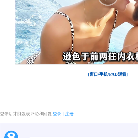
[窗口/手机/PAD观看]
登录后才能发表评论和回复
登录
|
注册