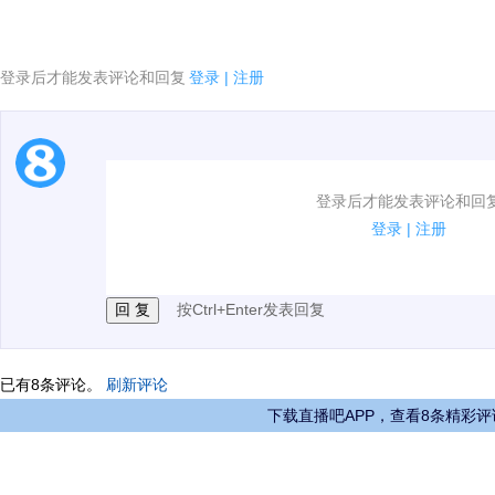
登录后才能发表评论和回复
登录
|
注册
1.电脑端新用户可以发表评论了！
登录后才能发表评论和回
2.发言请遵守国家法律法规.
登录
|
注册
3.禁止发布任何宣传、广告、侮辱攻击他人、刷屏等信
按Ctrl+Enter发表回复
已有
8
条评论。
刷新评论
下载直播吧APP，查看8条精彩评