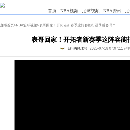
首页
NBA视频
足球视频
NBA资讯
足
直播首页
>
NBA篮球视频
>表哥回家！开拓者新赛季这阵容能打进季后赛吗？
表哥回家！开拓者新赛季这阵容能
飞翔的篮球号
2025-07-18 07:07:11
已