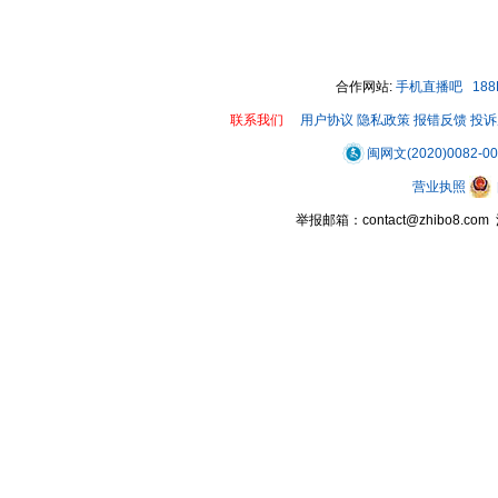
00:00 / 00:06
合作网站:
手机直播吧
18
联系我们
用户协议
隐私政策
报错反馈
投诉
闽网文(2020)0082-0
营业执照
举报邮箱：contact@zhibo8.c