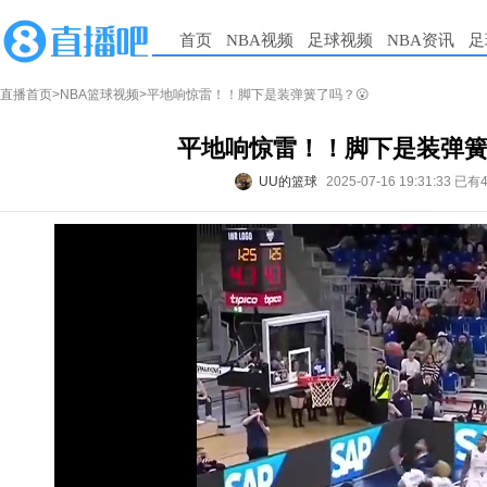
首页
NBA视频
足球视频
NBA资讯
足
直播首页
>
NBA篮球视频
>平地响惊雷！！脚下是装弹簧了吗？😮
平地响惊雷！！脚下是装弹簧
UU的篮球
2025-07-16 19:31:33
已有