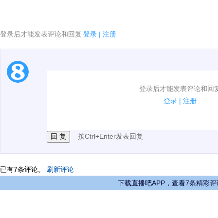
登录后才能发表评论和回复
登录
|
注册
1.电脑端新用户可以发表评论了！
登录后才能发表评论和回
2.发言请遵守国家法律法规.
登录
|
注册
3.禁止发布任何宣传、广告、侮辱攻击他人、刷屏等信
按Ctrl+Enter发表回复
已有
7
条评论。
刷新评论
下载直播吧APP，查看7条精彩评