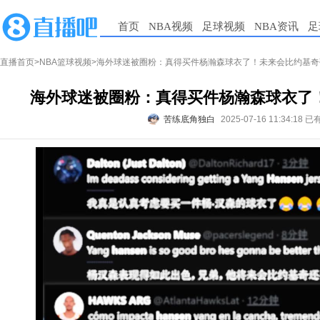
首页
NBA视频
足球视频
NBA资讯
足
直播首页
>
NBA篮球视频
>海外球迷被圈粉：真得买件杨瀚森球衣了！未来会比约基奇
海外球迷被圈粉：真得买件杨瀚森球衣了
苦练底角独白
2025-07-16 11:34:18
已