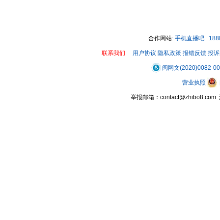
00:00 / 00:03
合作网站:
手机直播吧
18
联系我们
用户协议
隐私政策
报错反馈
投诉
闽网文(2020)0082-0
营业执照
举报邮箱：contact@zhibo8.c