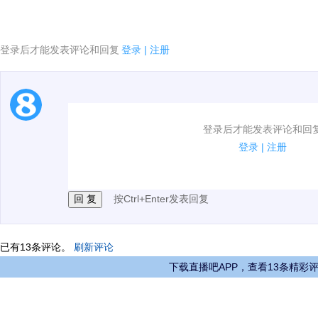
登录后才能发表评论和回复
登录
|
注册
[4]当前系统环境不支持播放该视频
1.电脑端新用户可以发表评论了！
登录后才能发表评论和回
2.发言请遵守国家法律法规.
登录
|
注册
3.禁止发布任何宣传、广告、侮辱攻击他人、刷屏等信
按Ctrl+Enter发表回复
已有
13
条评论。
刷新评论
下载直播吧APP，查看13条精彩