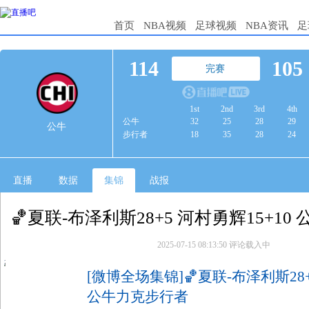
首页
NBA视频
足球视频
NBA资讯
足
114
105
完赛
1st
2nd
3rd
4th
公牛
32
25
28
29
公牛
步行者
18
35
28
24
直播
数据
集锦
战报
🏀夏联-布泽利斯28+5 河村勇辉15+1
2025-07-15 08:13:50
评论载入中
2
[微博全场集锦]🏀夏联-布泽利斯28+
公牛力克步行者