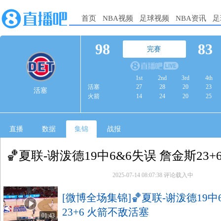
首页
NBA视频
足球视频
NBA资讯
足
98
83
完赛
1st
2nd
3rd
4th
活塞
27
28
20
23
活塞
火箭
14
24
20
25
直播
数据
集锦
战报
🏀夏联-谢泼德19中6&6失误 詹金斯23
2025-07-14 08:07:38
评论载入中
[微博全场集锦]🏀夏联-谢泼德19中
23+6 火箭不敌活塞
01:43