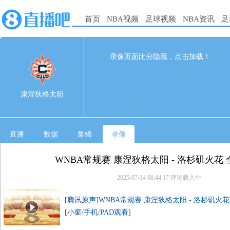
首页
NBA视频
足球视频
NBA资讯
足
88
92
完赛
录像页面比分隐藏，点击加载！
1st
2nd
3rd
4th
康涅狄格太阳
30
19
18
21
康涅狄格太阳
洛杉矶火花
27
20
22
23
直播
数据
集锦
录像
WNBA常规赛 康涅狄格太阳 - 洛杉矶火花
2025-07-14 08:44:17
评论载入中
[腾讯原声]WNBA常规赛 康涅狄格太阳 - 洛杉矶火
[小窗/手机/PAD观看]