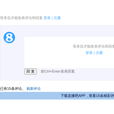
登录后才能发表评论和回复
登录
|
注册
1.电脑端新用户可以发表评论了！
登录后才能发表评论和回
2.发言请遵守国家法律法规.
登录
|
注册
3.禁止发布任何宣传、广告、侮辱攻击他人、刷屏等信
按Ctrl+Enter发表回复
已有
15
条评论。
刷新评论
下载直播吧APP，查看15条精彩