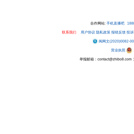
00:00 / 00:06
合作网站:
手机直播吧
18
联系我们
用户协议
隐私政策
报错反馈
投诉
闽网文(2020)0082-0
营业执照
举报邮箱：contact@zhibo8.c