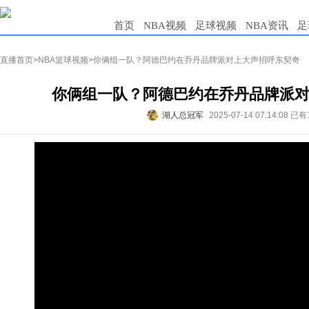
首页
NBA视频
足球视频
NBA资讯
足
直播首页
>
NBA篮球视频
>你俩组一队？阿德巴约在乔丹品牌派对上大声招呼东契奇
你俩组一队？阿德巴约在乔丹品牌派
湖人总冠军
2025-07-14 07:14:08
已有