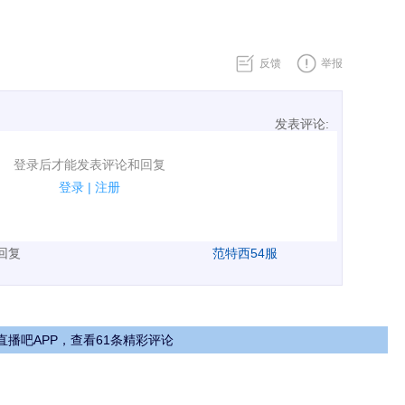
反馈
举报
发表评论:
表评论了！
登录后才能发表评论和回复
规.
登录
|
注册
广告、侮辱攻击他人、刷屏等信息.
表回复
范特西54服
直播吧APP，查看61条精彩评论