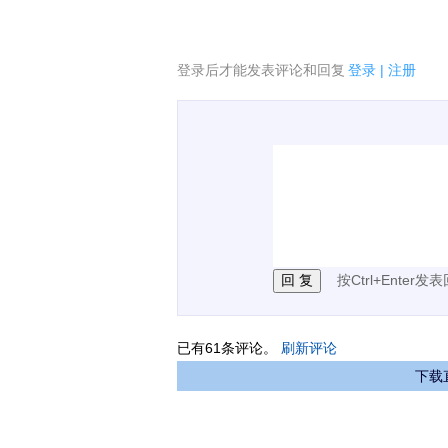
登录后才能发表评论和回复
登录
|
注册
1.电脑端新用户可以发
2.发言请遵守国家法律法
3.禁止发布任何宣传、
按Ctrl+Enter发
已有
61
条评论。
刷新评论
下载