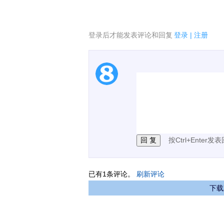
登录后才能发表评论和回复
登录
|
注册
1.电脑端新用户可以发
2.发言请遵守国家法律法
3.禁止发布任何宣传、
按Ctrl+Enter发
已有
1
条评论。
刷新评论
下载