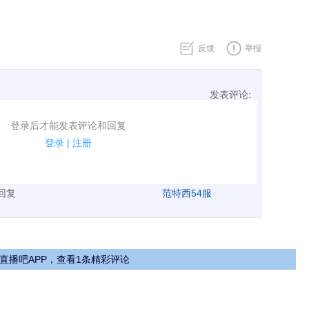
反馈
举报
发表评论:
表评论了！
登录后才能发表评论和回复
规.
登录
|
注册
广告、侮辱攻击他人、刷屏等信息.
表回复
范特西54服
直播吧APP，查看1条精彩评论