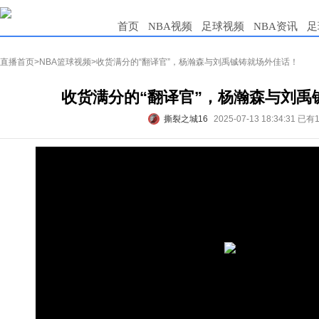
首页
NBA视频
足球视频
NBA资讯
足
直播首页
>
NBA篮球视频
>收货满分的“翻译官”，杨瀚森与刘禹铖铸就场外佳话！
收货满分的“翻译官”，杨瀚森与刘禹
撕裂之城16
2025-07-13 18:34:31
已有