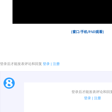
[窗口/手机/PAD观看]
登录后才能发表评论和回复
登录
|
注册
1.电脑端新用户可以发表评论了！
登录后才能发表评论和回
2.发言请遵守国家法律法规.
登录
|
注册
3.禁止发布任何宣传、广告、侮辱攻击他人、刷屏等信