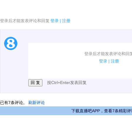
登录后才能发表评论和回复
登录
|
注册
1.电脑端新用户可以发表评论了！
登录后才能发表评论和回
2.发言请遵守国家法律法规.
登录
|
注册
3.禁止发布任何宣传、广告、侮辱攻击他人、刷屏等信
按Ctrl+Enter发表回复
已有
7
条评论。
刷新评论
下载直播吧APP，查看7条精彩评