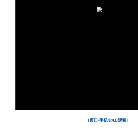
[窗口/手机/PAD观看]