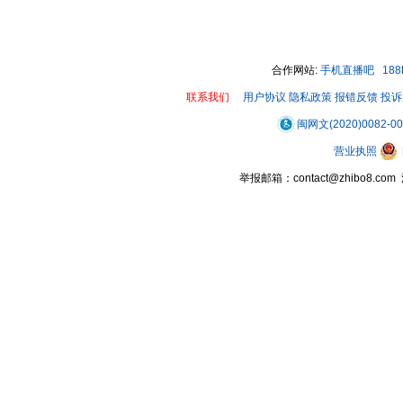
00:00 / 00:14
合作网站:
手机直播吧
18
联系我们
用户协议
隐私政策
报错反馈
投诉
闽网文(2020)0082-0
营业执照
举报邮箱：contact@zhibo8.c