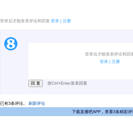
登录后才能发表评论和回复
登录
|
注册
1.电脑端新用户可以发表评论了！
登录后才能发表评论和回
2.发言请遵守国家法律法规.
登录
|
注册
3.禁止发布任何宣传、广告、侮辱攻击他人、刷屏等信
按Ctrl+Enter发表回复
已有
3
条评论。
刷新评论
下载直播吧APP，查看3条精彩评