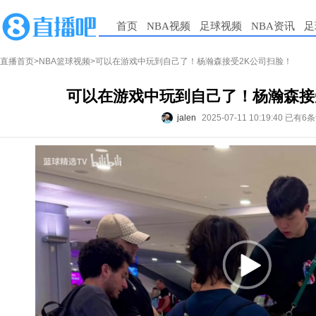
首页
NBA视频
足球视频
NBA资讯
足
直播首页
>
NBA篮球视频
>可以在游戏中玩到自己了！杨瀚森接受2K公司扫脸！
可以在游戏中玩到自己了！杨瀚森接
jalen
2025-07-11 10:19:40
已有6