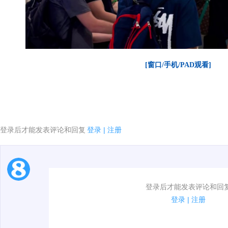
[窗口/手机/PAD观看]
登录后才能发表评论和回复
登录
|
注册
1.电脑端新用户可以发表评论了！
登录后才能发表评论和回
2.发言请遵守国家法律法规.
登录
|
注册
00:00 / 00:44
3.禁止发布任何宣传、广告、侮辱攻击他人、刷屏等信