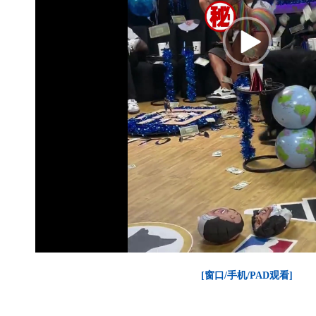
[窗口/手机/PAD观看]