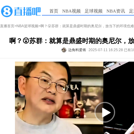
首页
NBA视频
足球视频
NBA资讯
足
直播首页
>
NBA篮球视频
>啊？😮苏群：就算是鼎盛时期的奥尼尔，放当下的环境也
啊？😮苏群：就算是鼎盛时期的奥尼尔，
边角料爱将
2025-07-11 16:25:28
已有1