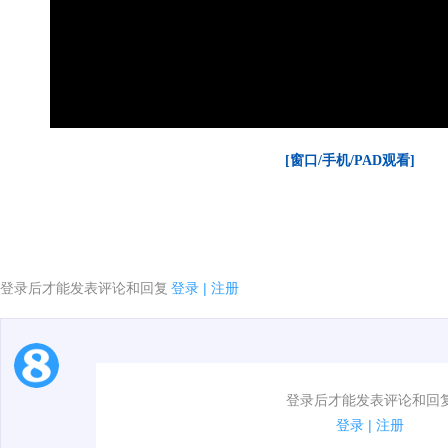
[窗口/手机/PAD观看]
登录后才能发表评论和回复
登录
|
注册
1.电脑端新用户可以发表评论了！
登录后才能发表评论和回
2.发言请遵守国家法律法规.
登录
|
注册
3.禁止发布任何宣传、广告、侮辱攻击他人、刷屏等信