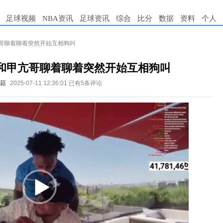
足球视频
NBA资讯
足球资讯
综合
比分
数据
资料
个人
亢哥聊着聊着突然开始互相狗叫
哥和甲亢哥聊着聊着突然开始互相狗叫
菇
2025-07-11 12:36:01
已有5条评论