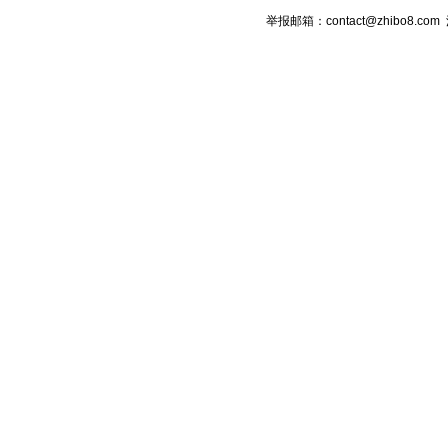
举报邮箱：contact@zhibo8.c