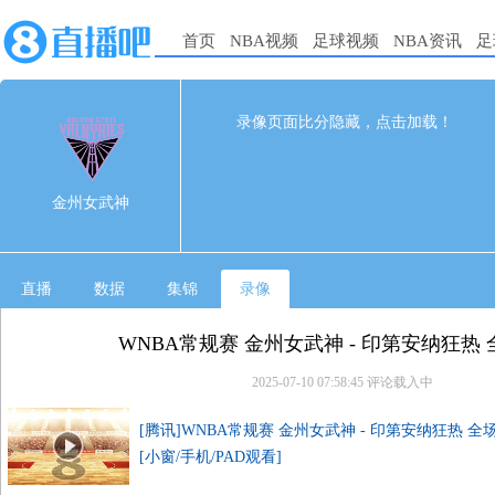
首页
NBA视频
足球视频
NBA资讯
足
80
61
完赛
录像页面比分隐藏，点击加载！
1st
2nd
3rd
4th
金州女武神
21
20
23
16
金州女武神
印第安纳狂热
23
9
19
10
直播
数据
集锦
录像
WNBA常规赛 金州女武神 - 印第安纳狂热
2025-07-10 07:58:45
评论载入中
[腾讯]WNBA常规赛 金州女武神 - 印第安纳狂热 全
[小窗/手机/PAD观看]