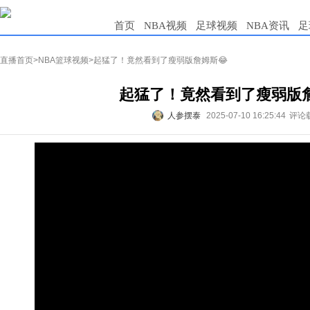
首页
NBA视频
足球视频
NBA资讯
足
直播首页
>
NBA篮球视频
>起猛了！竟然看到了瘦弱版詹姆斯😂
起猛了！竟然看到了瘦弱版詹
人参摆泰
2025-07-10 16:25:44
评论