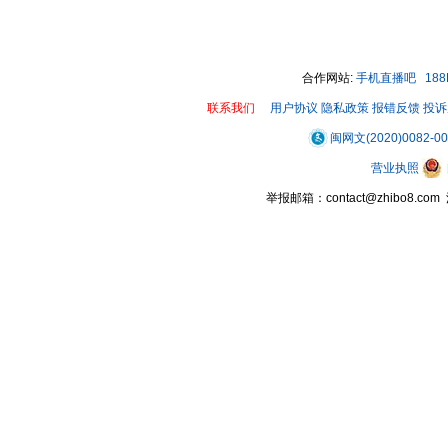
合作网站:
手机直播吧
18
联系我们
用户协议
隐私政策
报错反馈
投诉
闽网文(2020)0082-0
营业执照
举报邮箱：contact@zhibo8.c