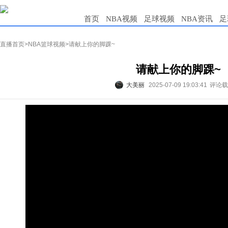
首页
NBA视频
足球视频
NBA资讯
足
直播首页
>
NBA篮球视频
>请献上你的脚踝~
请献上你的脚踝~
大美丽
2025-07-09 19:03:41
评论载