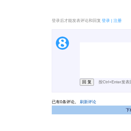
登录后才能发表评论和回复
登录
|
注册
1.电脑端新用户可以发
2.发言请遵守国家法律法
3.禁止发布任何宣传、
按Ctrl+Enter发
已有
0
条评论。
刷新评论
下