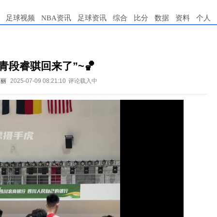
足球视频
NBA资讯
足球资讯
综合
比分
数据
资料
个人
青段睿骐回来了”~🏀
美丽
2025-07-09 08:21:10
评论载入中