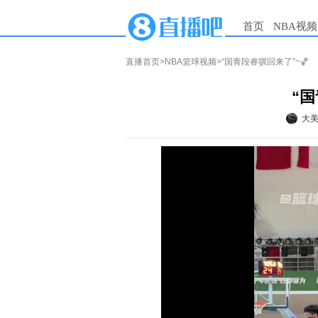
首页
NBA视频
直播首页
>
NBA篮球视频
>“国青段睿骐回来了”~🏀
“国
大