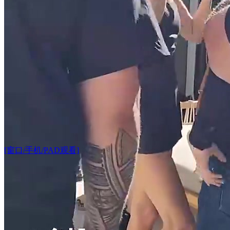
[窗口/手机/PAD观看]