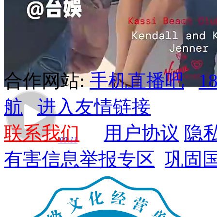
合作网站:
手机直播吧
1
航
进入友情链接
联系我们
用户协议
隐
00:11
有害信息举报专区
巩固