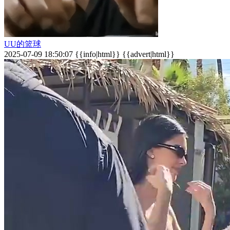
UU的篮球
2025-07-09 18:50:07 {{info|html}} {{advert|html}}