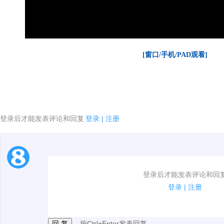
[窗口/手机/PAD观看]
登录后才能发表评论和回复
登录
|
注册
1.电脑端新用户可以发表评论了！
登录后才能发表评论和回
2.发言请遵守国家法律法规.
登录
|
注册
3.禁止发布任何宣传、广告、侮辱攻击他人、刷屏等信
按Ctrl+Enter发表回复