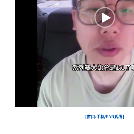
[窗口/手机/PAD观看]