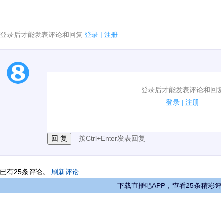
登录后才能发表评论和回复
登录
|
注册
1.电脑端新用户可以发表评论了！
登录后才能发表评论和回
2.发言请遵守国家法律法规.
登录
|
注册
3.禁止发布任何宣传、广告、侮辱攻击他人、刷屏等信
按Ctrl+Enter发表回复
已有
25
条评论。
刷新评论
下载直播吧APP，查看25条精彩