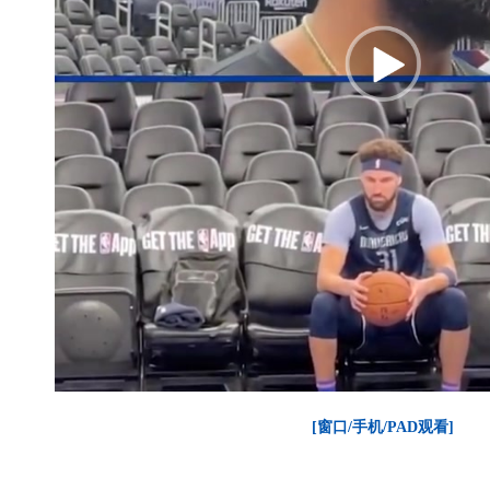
[窗口/手机/PAD观看]