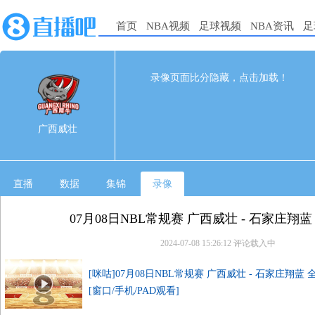
首页
NBA视频
足球视频
NBA资讯
足
96
99
完赛
录像页面比分隐藏，点击加载！
1st
2nd
3rd
4th
广西威壮
22
21
25
28
广西威壮
石家庄翔蓝
29
27
31
12
直播
数据
集锦
录像
07月08日NBL常规赛 广西威壮 - 石家庄翔
2024-07-08 15:26:12
评论载入中
[咪咕]07月08日NBL常规赛 广西威壮 - 石家庄翔蓝
[窗口/手机/PAD观看]