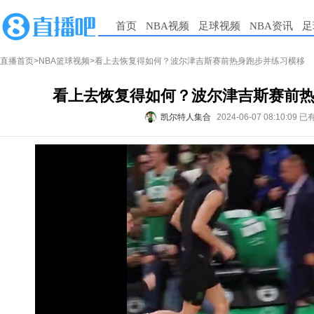
首页
NBA视频
足球视频
NBA资讯
足
直播首页
>
NBA篮球视频
>看上去恢复得如何？波尔津吉斯赛前热身跑步并练习横移
看上去恢复得如何？波尔津吉斯赛前
凯尔特人集合
2024-06-07 08:10:09
已