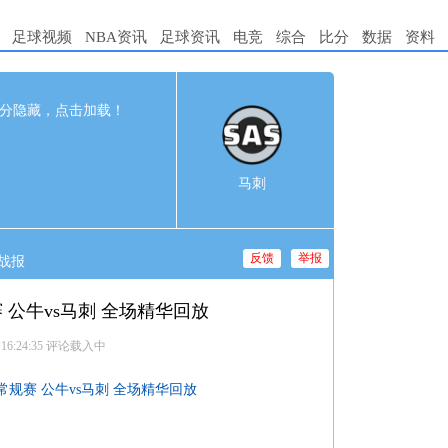
足球视频
NBA资讯
足球资讯
电竞
综合
比分
数据
资料
112
完赛
分隐藏，点击加载！
t
2nd
3rd
4th
4
28
35
34
马刺
3
30
20
29
反馈
举报
战报
赛 公牛vs马刺 全场精华回放
 16:24:35
评论载入中
BA常规赛 公牛vs马刺 全场精华回放