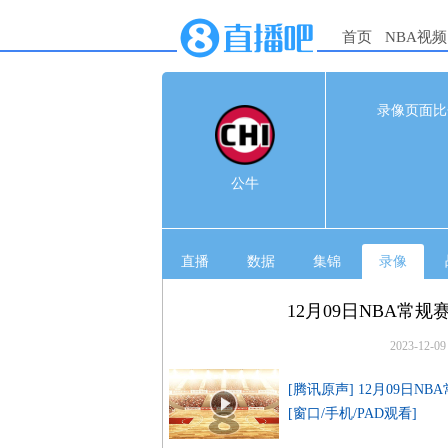
首页
NBA视频
121
录像页面比
1s
公牛
2
公牛
马刺
3
直播
数据
集锦
录像
12月09日NBA常规
2023-12-09
[腾讯原声] 12月09日N
[窗口/手机/PAD观看]