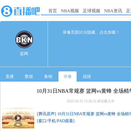
首页
NBA视频
足球视频
NBA资讯
足
133
121
完赛
录像页面比分隐藏，点击加载！
1st
2nd
3rd
4th
篮网
42
24
33
34
篮网
黄蜂
23
32
28
38
直播
数据
集锦
录像
战报
10月31日NBA常规赛 篮网vs黄蜂 全场
2023-10-31 15:26:23
评论载入中
[腾讯原声] 10月31日NBA常规赛 篮网vs黄蜂 全场
[窗口/手机/PAD观看]