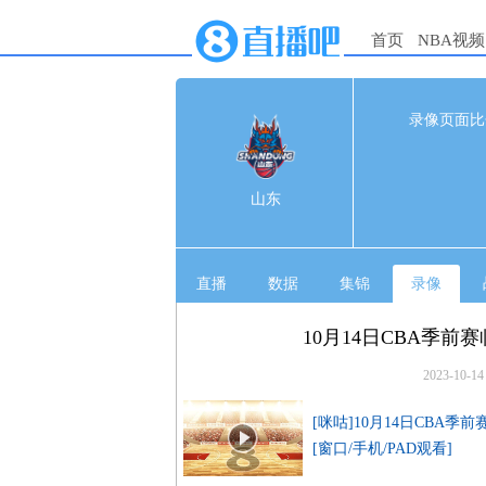
首页
NBA视频
76
录像页面比
1s
山东
1
山东
同曦
2
直播
数据
集锦
录像
10月14日CBA季前赛
2023-10-14
[咪咕]10月14日CBA季前
[窗口/手机/PAD观看]