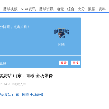
足球视频
NBA资讯
足球资讯
电竞
综合
比分
数据
资料
88
完赛
分隐藏，点击加载！
t
2nd
3rd
4th
7
17
26
16
同曦
1
22
14
31
反馈
举报
战报
临夏站 山东 - 同曦 全场录像
 20:14:51
评论载入中
赛临夏站 山东 - 同曦 全场录像