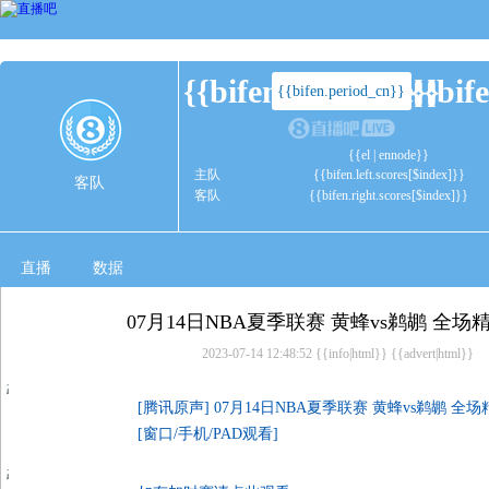
{{bifen.left.score}}
{{bif
{{bifen.period_cn}}
{{el | ennode}}
主队
{{bifen.left.scores[$index]}}
客队
客队
{{bifen.right.scores[$index]}}
直播
数据
07月14日NBA夏季联赛 黄蜂vs鹈鹕 全场
2023-07-14 12:48:52 {{info|html}} {{advert|html}}
[腾讯原声] 07月14日NBA夏季联赛 黄蜂vs鹈鹕 全
[窗口/手机/PAD观看]