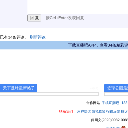
3.禁止发布任何宣传、广告、侮辱攻击他人、刷屏等信
按Ctrl+Enter发表回复
已有
34
条评论。
刷新评论
下载直播吧APP，查看34条精彩
天下足球最新帖子
篮球公园最
+更多
合作网站:
手机直播吧
18
联系我们
用户协议
隐私政策
报错反馈
投诉
闽网文(2020)0082-008