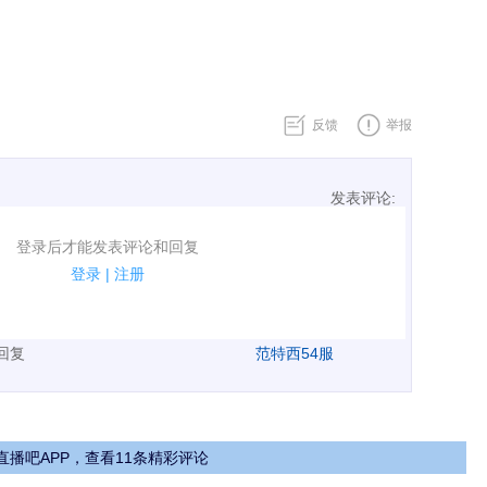
反馈
举报
发表评论:
表评论了！
登录后才能发表评论和回复
规.
登录
|
注册
广告、侮辱攻击他人、刷屏等信息.
表回复
范特西54服
直播吧APP，查看11条精彩评论