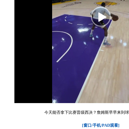
今天能否拿下比赛晋级西决？詹姆斯早早来到球
[窗口/手机/PAD观看]