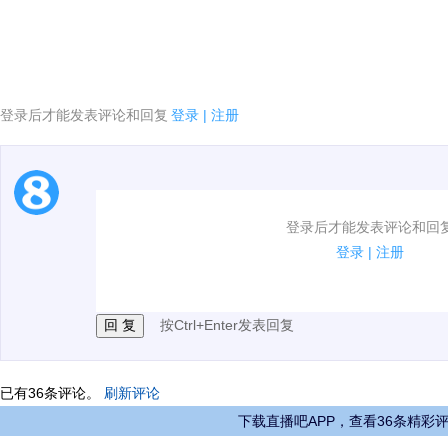
登录后才能发表评论和回复
登录
|
注册
[4]当前系统环境不支持播放该视频
1.电脑端新用户可以发表评论了！
登录后才能发表评论和回
2.发言请遵守国家法律法规.
登录
|
注册
3.禁止发布任何宣传、广告、侮辱攻击他人、刷屏等信
按Ctrl+Enter发表回复
已有
36
条评论。
刷新评论
下载直播吧APP，查看36条精彩