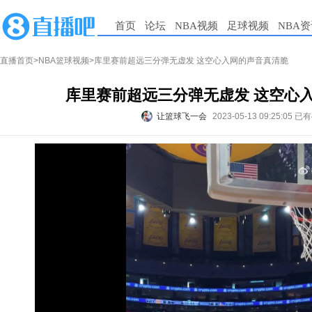
首页
论坛
NBA视频
足球视频
NBA
直播首页
>
NBA篮球视频
>库里赛前超远三分弹无虚发 这空心入网的声音真清脆
库里赛前超远三分弹无虚发 这空心
让篮球飞一会
2023-05-13 09:25:05
已有