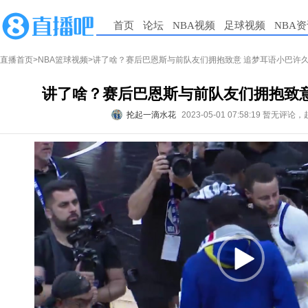
首页
论坛
NBA视频
足球视频
NBA
直播首页
>
NBA篮球视频
>讲了啥？赛后巴恩斯与前队友们拥抱致意 追梦耳语小巴许
讲了啥？赛后巴恩斯与前队友们拥抱致意
抡起一滴水花
2023-05-01 07:58:19
暂无评论，