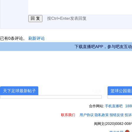
3.禁止发布任何宣传、广告、侮辱攻击他人、刷屏等信
按Ctrl+Enter发表回复
已有
0
条评论。
刷新评论
下载直播吧APP，参与吧友互动
天下足球最新帖子
篮球公园最
+更多
合作网站:
手机直播吧
18
联系我们
用户协议
隐私政策
报错反馈
投诉
闽网文(2020)0082-008