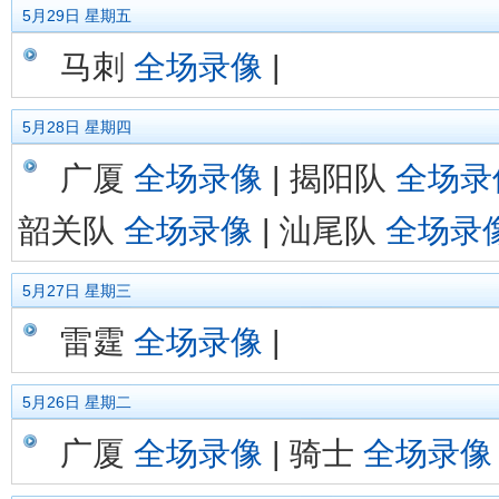
5月29日 星期五
马刺
全场录像
|
5月28日 星期四
广厦
全场录像
| 揭阳队
全场录
韶关队
全场录像
| 汕尾队
全场录
5月27日 星期三
雷霆
全场录像
|
5月26日 星期二
广厦
全场录像
| 骑士
全场录像