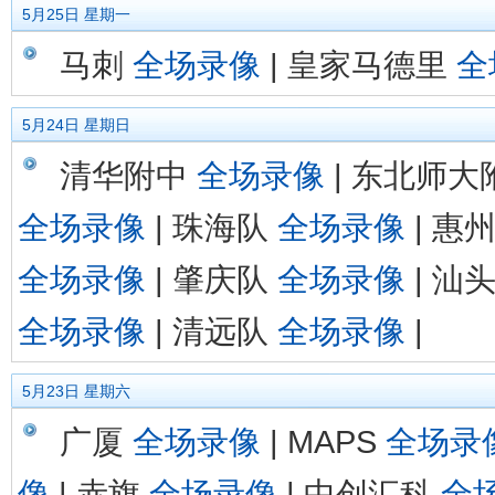
5月25日 星期一
马刺
全场录像
| 皇家马德里
全
5月24日 星期日
清华附中
全场录像
| 东北师
全场录像
| 珠海队
全场录像
| 惠
全场录像
| 肇庆队
全场录像
| 汕
全场录像
| 清远队
全场录像
|
5月23日 星期六
广厦
全场录像
| MAPS
全场录
像
| 赤旗
全场录像
| 中创汇科
全