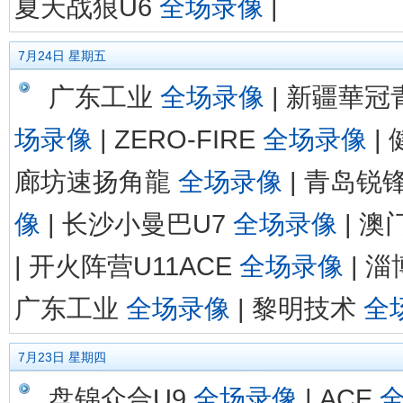
夏天战狼U6
全场录像
|
7月24日 星期五
广东工业
全场录像
| 新疆華冠
场录像
| ZERO-FIRE
全场录像
|
廊坊速扬角龍
全场录像
| 青岛锐
像
| 长沙小曼巴U7
全场录像
| 澳
| 开火阵营U11ACE
全场录像
| 
广东工业
全场录像
| 黎明技术
全
7月23日 星期四
盘锦众合U9
全场录像
| ACE