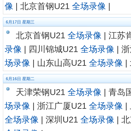
像
| 北京首钢U21
全场录像
|
6月17日 星期三
北京首钢U21
全场录像
| 江苏
录像
| 四川锦城U21
全场录像
| 
场录像
| 山东山高U21
全场录像
|
6月16日 星期二
天津荣钢U21
全场录像
| 青岛
场录像
| 浙江广厦U21
全场录像
|
全场录像
| 深圳U21
全场录像
| 