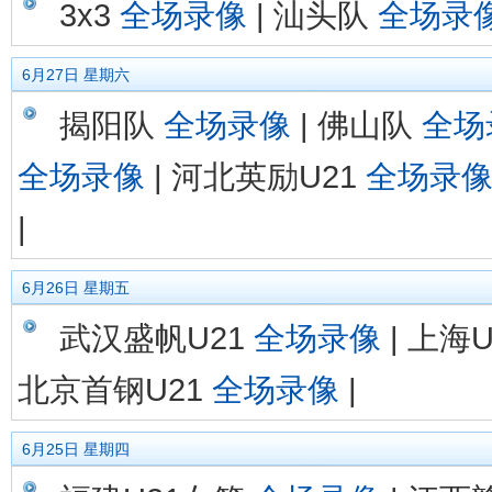
3x3
全场录像
| 汕头队
全场录
6月27日 星期六
揭阳队
全场录像
| 佛山队
全场
全场录像
| 河北英励U21
全场录
|
6月26日 星期五
武汉盛帆U21
全场录像
| 上海
北京首钢U21
全场录像
|
6月25日 星期四