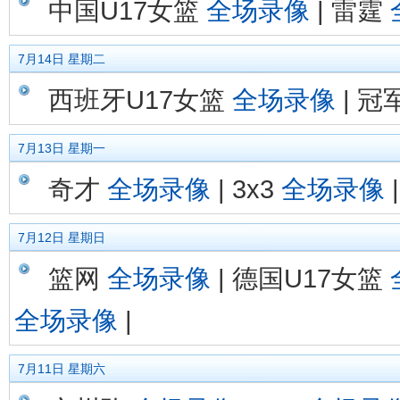
中国U17女篮
全场录像
| 雷霆
7月14日 星期二
西班牙U17女篮
全场录像
| 冠
7月13日 星期一
奇才
全场录像
| 3x3
全场录像
|
7月12日 星期日
篮网
全场录像
| 德国U17女篮
全场录像
|
7月11日 星期六