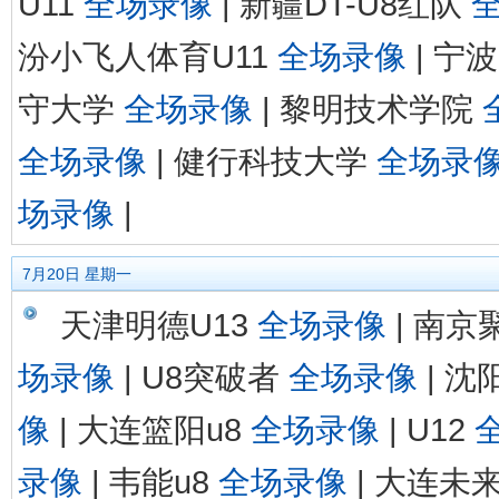
U11
全场录像
| 新疆DT-U8红队
汾小飞人体育U11
全场录像
| 宁
守大学
全场录像
| 黎明技术学院
全场录像
| 健行科技大学
全场录
场录像
|
7月20日 星期一
天津明德U13
全场录像
| 南
场录像
| U8突破者
全场录像
| 
像
| 大连篮阳u8
全场录像
| U12
录像
| 韦能u8
全场录像
| 大连未