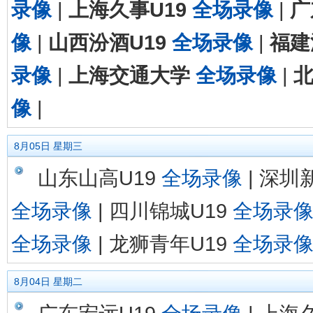
录像
|
上海久事U19
全场录像
|
广
像
|
山西汾酒U19
全场录像
|
福建
录像
|
上海交通大学
全场录像
|
北
像
|
8月05日 星期三
山东山高U19
全场录像
| 深圳
全场录像
| 四川锦城U19
全场录
全场录像
| 龙狮青年U19
全场录
8月04日 星期二