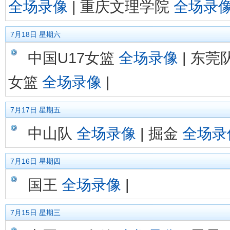
全场录像
| 重庆文理学院
全场录
7月18日 星期六
中国U17女篮
全场录像
| 东莞
女篮
全场录像
|
7月17日 星期五
中山队
全场录像
| 掘金
全场录
7月16日 星期四
国王
全场录像
|
7月15日 星期三