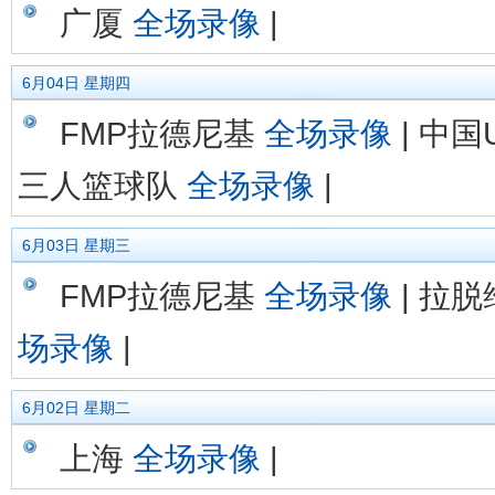
广厦
全场录像
|
6月04日 星期四
FMP拉德尼基
全场录像
| 中国
三人篮球队
全场录像
|
6月03日 星期三
FMP拉德尼基
全场录像
| 拉
场录像
|
6月02日 星期二
上海
全场录像
|