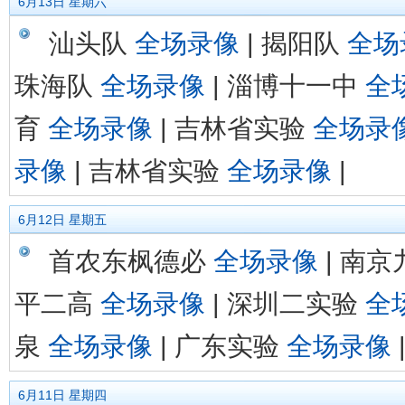
6月13日 星期六
汕头队
全场录像
| 揭阳队
全场
珠海队
全场录像
| 淄博十一中
全
育
全场录像
| 吉林省实验
全场录
录像
| 吉林省实验
全场录像
|
6月12日 星期五
首农东枫德必
全场录像
| 南
平二高
全场录像
| 深圳二实验
全
泉
全场录像
| 广东实验
全场录像
6月11日 星期四