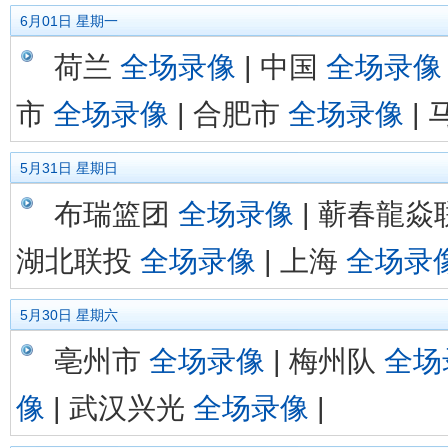
6月01日 星期一
荷兰
全场录像
| 中国
全场录像
市
全场录像
| 合肥市
全场录像
|
5月31日 星期日
布瑞篮团
全场录像
| 蕲春龍
湖北联投
全场录像
| 上海
全场录
5月30日 星期六
亳州市
全场录像
| 梅州队
全场
像
| 武汉兴光
全场录像
|