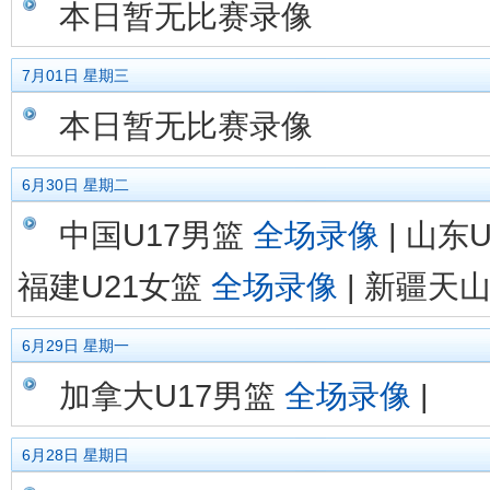
本日暂无比赛录像
7月01日 星期三
本日暂无比赛录像
6月30日 星期二
中国U17男篮
全场录像
| 山东
福建U21女篮
全场录像
| 新疆天山
6月29日 星期一
加拿大U17男篮
全场录像
|
6月28日 星期日